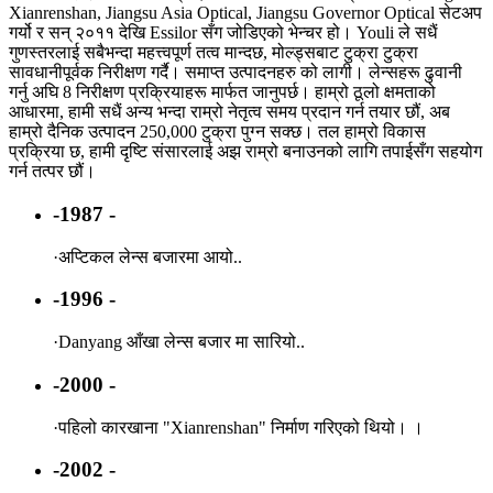
Xianrenshan, Jiangsu Asia Optical, Jiangsu Governor Optical सेटअप
गर्यो र सन् २०११ देखि Essilor सँग जोडिएको भेन्चर हो। Youli ले सधैं
गुणस्तरलाई सबैभन्दा महत्त्वपूर्ण तत्व मान्दछ, मोल्ड्सबाट टुक्रा टुक्रा
सावधानीपूर्वक निरीक्षण गर्दै। समाप्त उत्पादनहरु को लागी। लेन्सहरू ढुवानी
गर्नु अघि 8 निरीक्षण प्रक्रियाहरू मार्फत जानुपर्छ। हाम्रो ठूलो क्षमताको
आधारमा, हामी सधैं अन्य भन्दा राम्रो नेतृत्व समय प्रदान गर्न तयार छौं, अब
हाम्रो दैनिक उत्पादन 250,000 टुक्रा पुग्न सक्छ। तल हाम्रो विकास
प्रक्रिया छ, हामी दृष्टि संसारलाई अझ राम्रो बनाउनको लागि तपाईसँग सहयोग
गर्न तत्पर छौं।
-1987 -
·
अप्टिकल लेन्स बजारमा आयो..
-1996 -
·
Danyang आँखा लेन्स बजार मा सारियो..
-2000 -
·
पहिलो कारखाना "Xianrenshan" निर्माण गरिएको थियो। ।
-2002 -