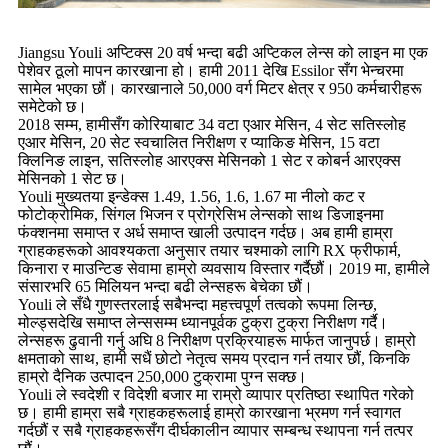
Jiangsu Youli अप्टिक्स 20 वर्ष भन्दा बढी अप्टिकल लेन्स को लाइन मा एक
पेशेवर ठूलो मापन कारखाना हो। हामी 2011 देखि Essilor सँग भेन्चरमा
सामेल भएका छौं। कारखानाले 50,000 वर्ग मिटर क्षेत्र र 950 कर्मचारीहरू
समेटेको छ।
2018 सम्म, हामीसँग कोरियाबाट 34 वटा एआर मेसिन, 4 सेट सतिस्लोह
एआर मेसिन, 20 सेट स्वचालित निरीक्षण र प्याकिङ मेसिन, 15 वटा
क्लिनिङ लाइन, सतिस्लोह आरएक्स मेसिनको 1 सेट र कोबर्न आरएक्स
मेसिनको 1 सेट छ।
Youli मुख्यतया इन्डेक्स 1.49, 1.56, 1.6, 1.67 मा नीलो कट र
फोटोक्रोमिक, सिंगल भिजन र प्रोग्रेसिभ लेन्सको साथ डिजाइनमा
फंक्शनमा समाप्त र अर्ध समाप्त खाली उत्पादन गर्दछ। अब हामी हाम्रा
ग्राहकहरूको आवश्यकता अनुसार तयार चश्माको लागि RX फ्रीफार्म,
किनारा र माउन्टिङ सेवामा हाम्रो व्यवसाय विस्तार गर्दैछौं। 2019 मा, हामीले
संसारभरि 65 मिलियन भन्दा बढी लेन्सहरू बेचेका छौं।
Youli ले सँधै गुणस्तरलाई सबैभन्दा महत्त्वपूर्ण तत्वको रूपमा लिन्छ,
मोल्ड्सदेखि समाप्त लेन्ससम्म ध्यानपूर्वक टुक्रा टुक्रा निरीक्षण गर्दै।
लेन्सहरू ढुवानी गर्नु अघि 8 निरीक्षण प्रक्रियाहरू मार्फत जानुपर्छ। हाम्रो
क्षमताको साथ, हामी सधैं छोटो नेतृत्व समय प्रदान गर्न तयार छौं, किनकि
हाम्रो दैनिक उत्पादन 250,000 टुक्रामा पुग्न सक्छ।
Youli ले स्वदेशी र विदेशी बजार मा राम्रो व्यापार प्रतिष्ठा स्थापित गरेको
छ। हामी हाम्रा सबै ग्राहकहरूलाई हाम्रो कारखाना भ्रमण गर्न स्वागत
गर्दछौं र सबै ग्राहकहरूसँग दीर्घकालीन व्यापार सम्बन्ध स्थापना गर्न तत्पर