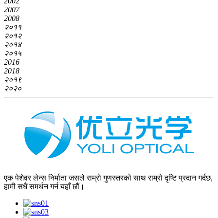
2002
2007
2008
२०११
२०१२
२०१४
२०१५
2016
2018
२०१९
२०२०
एक पेशेवर लेन्स निर्माता जसले राम्रो गुणस्तरको साथ राम्रो दृष्टि प्रदान गर्दछ,
हामी सधैं समर्थन गर्न यहाँ छौं।