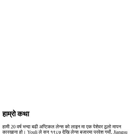
लेन्स उद्योग मा +20 वर्ष अनुभव
+
750
MI
750MI वार्षिक बिक्री
+
250,000
250,000 टुक्रा दैनिक उत्पादन
2,021
2011 Essilor सदस्य हुन
हाम्रो कथा
हामी 20 वर्ष भन्दा बढी अप्टिकल लेन्स को लाइन मा एक पेशेवर ठूलो मापन
कारखाना हो। Youli ले सन् १९८७ देखि लेन्स बजारमा प्रवेश गर्यो, Jiangsu