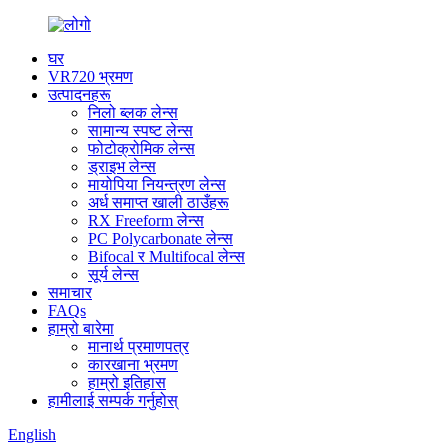
घर
VR720 भ्रमण
उत्पादनहरू
निलो ब्लक लेन्स
सामान्य स्पष्ट लेन्स
फोटोक्रोमिक लेन्स
ड्राइभ लेन्स
मायोपिया नियन्त्रण लेन्स
अर्ध समाप्त खाली ठाउँहरू
RX Freeform लेन्स
PC Polycarbonate लेन्स
Bifocal र Multifocal लेन्स
सूर्य लेन्स
समाचार
FAQs
हाम्रो बारेमा
मानार्थ प्रमाणपत्र
कारखाना भ्रमण
हाम्रो इतिहास
हामीलाई सम्पर्क गर्नुहोस्
English