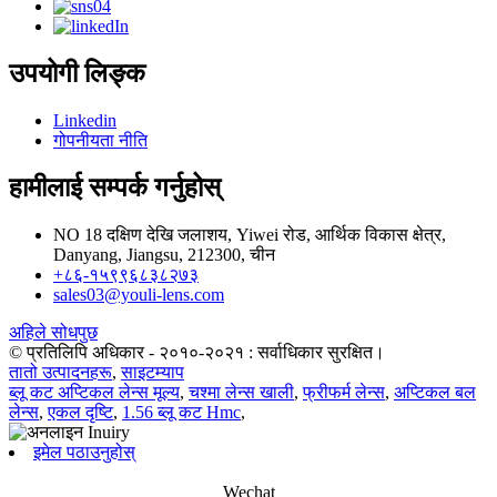
उपयोगी लिङ्क
Linkedin
गोपनीयता नीति
हामीलाई सम्पर्क गर्नुहोस्
NO 18 दक्षिण देखि जलाशय, Yiwei रोड, आर्थिक विकास क्षेत्र,
Danyang, Jiangsu, 212300, चीन
+८६-१५९९६८३८२७३
sales03@youli-lens.com
अहिले सोधपुछ
© प्रतिलिपि अधिकार - २०१०-२०२१ : सर्वाधिकार सुरक्षित।
तातो उत्पादनहरू
,
साइटम्याप
ब्लू कट अप्टिकल लेन्स मूल्य
,
चश्मा लेन्स खाली
,
फ्रीफर्म लेन्स
,
अप्टिकल बल
लेन्स
,
एकल दृष्टि
,
1.56 ब्लू कट Hmc
,
इमेल पठाउनुहोस्
Wechat